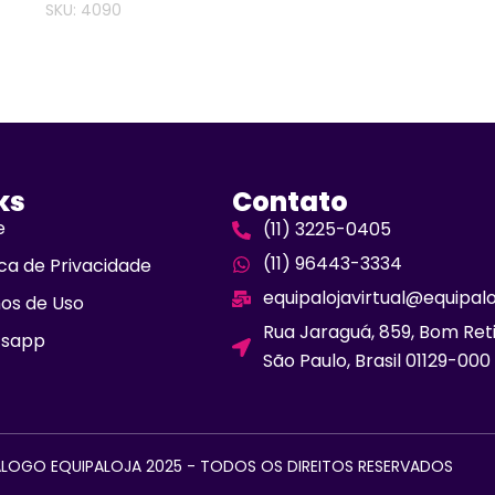
SKU: 4090
ks
Contato
e
(11) 3225-0405
(11) 96443-3334
ica de Privacidade
equipalojavirtual@equipal
os de Uso
Rua Jaraguá, 859, Bom Ret
sapp
São Paulo, Brasil 01129-000
LOGO EQUIPALOJA 2025 - TODOS OS DIREITOS RESERVADOS