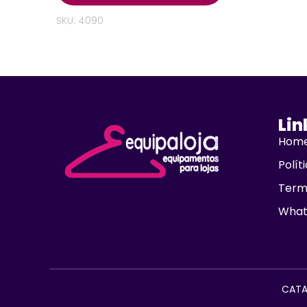
SKU: 4090
Lin
Hom
Polít
Term
What
CATA