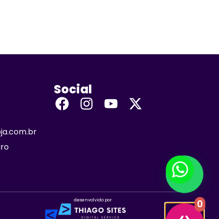
Social
oja.com.br
iro
desenvolvido por
0