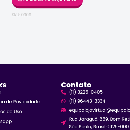
SKU: 0309
ks
Contato
e
(11) 3225-0405
(11) 96443-3334
ica de Privacidade
equipalojavirtual@equipal
os de Uso
Rua Jaraguá, 859, Bom Ret
sapp
São Paulo, Brasil 01129-000