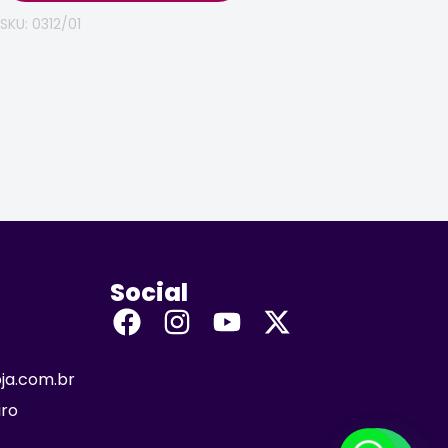
SKU: 0312/01
Social
oja.com.br
iro