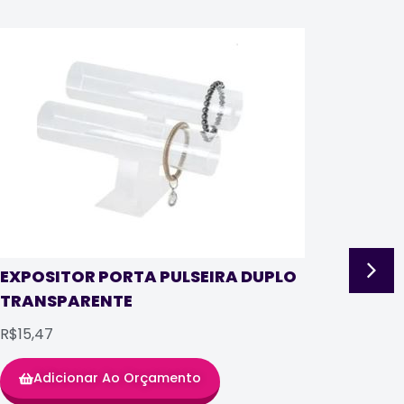
EXP
TRA
EXPOSITOR PORTA PULSEIRA DUPLO
TRANSPARENTE
R$8,
R$15,47
Adicionar Ao Orçamento
SKU: 0