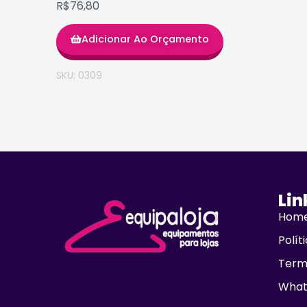
R$76,80
Adicionar Ao Orçamento
SKU: 0309
Lin
Hom
Polít
Term
What