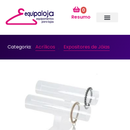
0
Resumo
Categoria:
Acrílicos
Expositores de Jóias
,