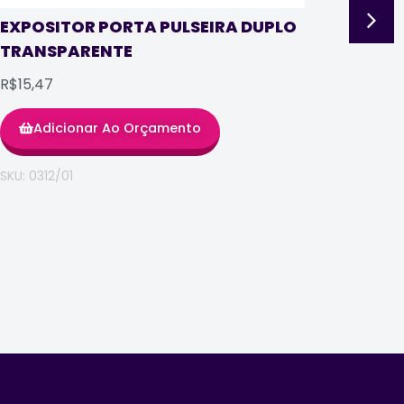
TRA
EXPOSITOR PORTA PULSEIRA DUPLO
TRANSPARENTE
R$8,
R$15,47
Adicionar Ao Orçamento
SKU: 0
SKU: 0312/01