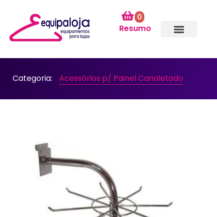
0
Resumo
Categoria:
Acessórios p/ Painel Canaletado