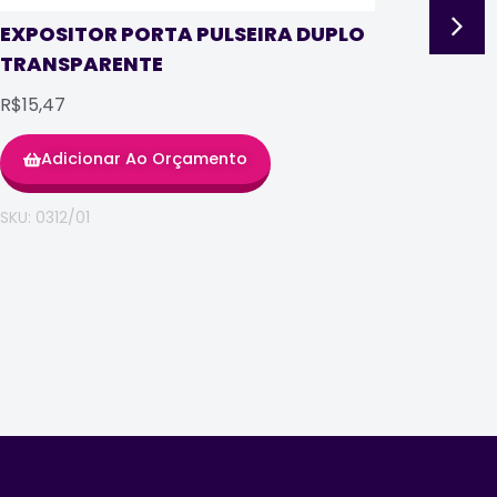
TRA
EXPOSITOR PORTA PULSEIRA DUPLO
TRANSPARENTE
R$8,
R$15,47
Adicionar Ao Orçamento
SKU: 0
SKU: 0312/01