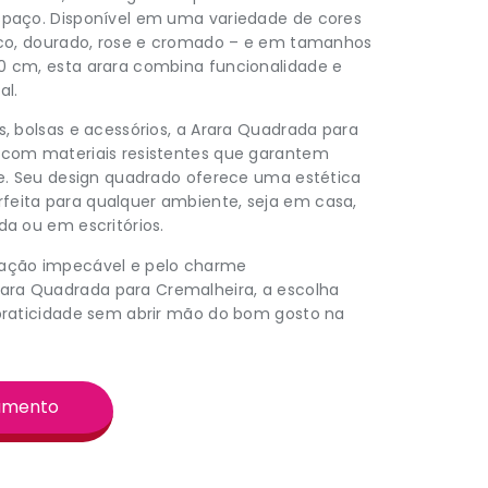
spaço. Disponível em uma variedade de cores
anco, dourado, rose e cromado – e em tamanhos
0 cm, esta arara combina funcionalidade e
al.
s, bolsas e acessórios, a Arara Quadrada para
 com materiais resistentes que garantem
de. Seu design quadrado oferece uma estética
eita para qualquer ambiente, seja em casa,
da ou em escritórios.
zação impecável e pelo charme
ra Quadrada para Cremalheira, a escolha
 praticidade sem abrir mão do bom gosto na
çamento