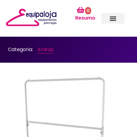
0
Resumo
Categoria:
Araras