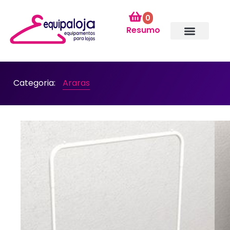
0
Resumo
Categoria:
Araras