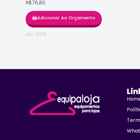
R$76,80
Adicionar Ao Orçamento
SKU: 0309
Lin
Hom
Polít
Term
What