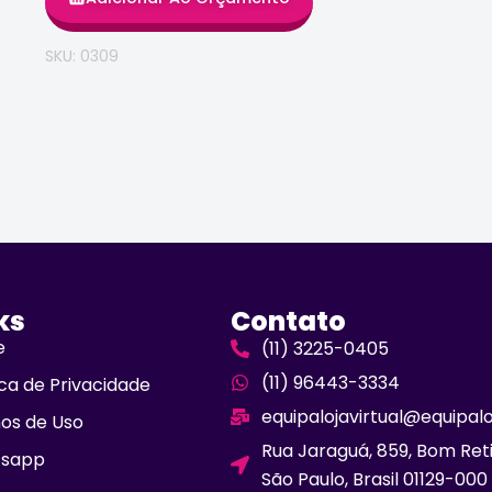
SKU: 0309
ks
Contato
e
(11) 3225-0405
(11) 96443-3334
ica de Privacidade
equipalojavirtual@equipal
os de Uso
Rua Jaraguá, 859, Bom Ret
sapp
São Paulo, Brasil 01129-000