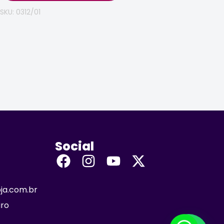
SKU: 0312/01
Social
oja.com.br
iro