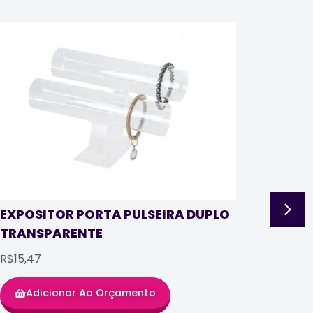
EXP
TRA
EXPOSITOR PORTA PULSEIRA DUPLO
TRANSPARENTE
R$8,
R$15,47
Adicionar Ao Orçamento
SKU: 0