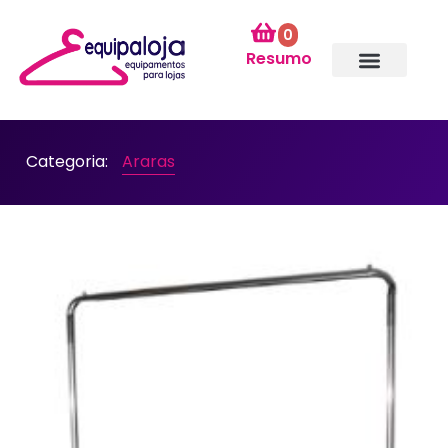
0
Resumo
Categoria:
Araras