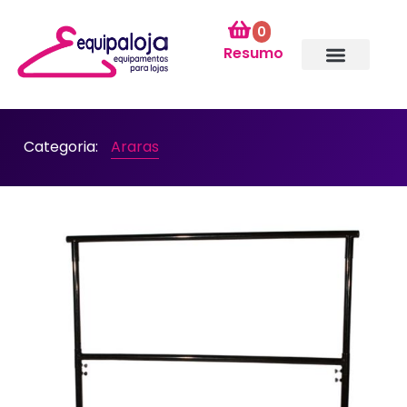
0
Resumo
Categoria:
Araras