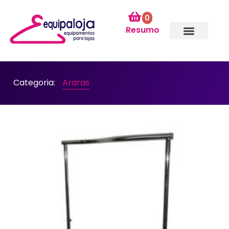
0
Resumo
Categoria:
Araras