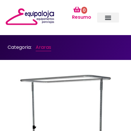
0
Resumo
Categoria:
Araras