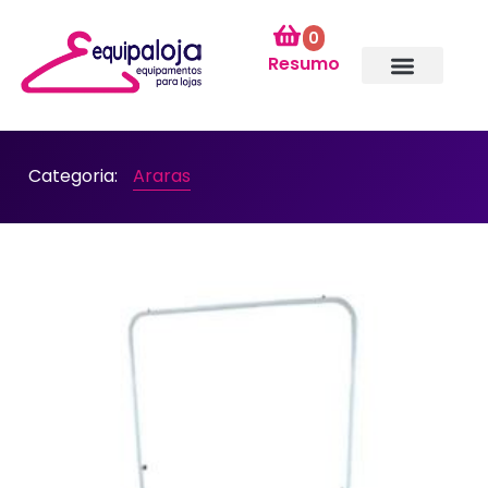
0
Resumo
Categoria:
Araras