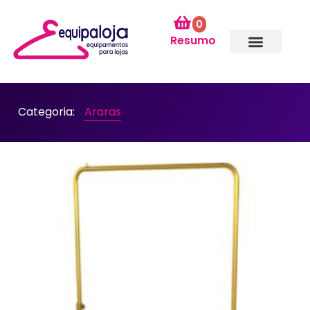
0
Resumo
Categoria:
Araras