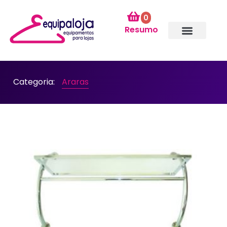
0
Resumo
Categoria:
Araras