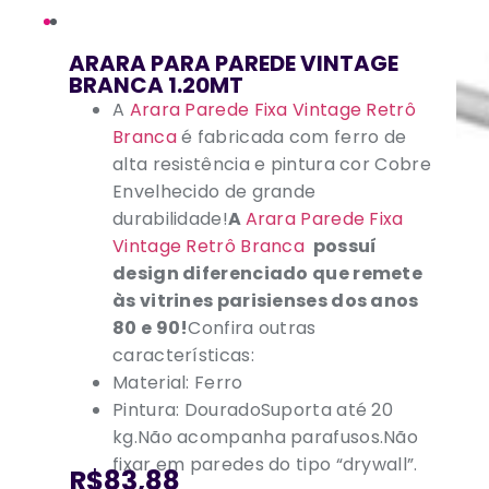
ARARA PARA PAREDE VINTAGE
BRANCA 1.20MT
A
Arara Parede Fixa Vintage Retrô
Branca
é fabricada com ferro de
alta resistência e pintura cor Cobre
Envelhecido de grande
durabilidade!
A
Arara Parede Fixa
Vintage Retrô Branca
possuí
design diferenciado que remete
às vitrines parisienses dos anos
80 e 90!
Confira outras
características:
Material: Ferro
Pintura: DouradoSuporta até 20
kg.Não acompanha parafusos.Não
fixar em paredes do tipo “drywall”.
R$83,88