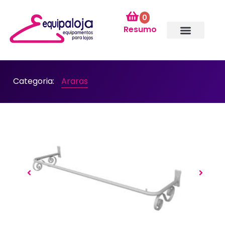
0
Resumo
Categoria:
Araras