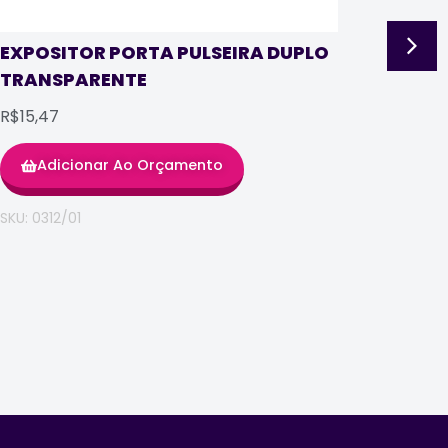
EXP
TRA
EXPOSITOR PORTA PULSEIRA DUPLO
TRANSPARENTE
R$8,
R$15,47
Adicionar Ao Orçamento
SKU: 0
SKU: 0312/01