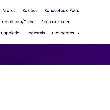
Araras
Balcões
Banquetas e Puffs
remalheira/Trilho
Expositores
Papelaria
Pedestais
Provadores
ARARA PARA 
1.20MT
Itens da Linha Vintage 