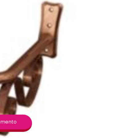
ecorativo, pois trazem charme e elegância ao
util de aconchego.
eito a todo o estilo de uma época,
s anos 20 aos 60. A linha vintage traz um
e versatilidade. Temos produtos nas cores
as cores rose e cobre envelhecido, com
tendência na decoração.
 apresenta arabesco decorativo em metal para
osição.
kg
afusos
çamento