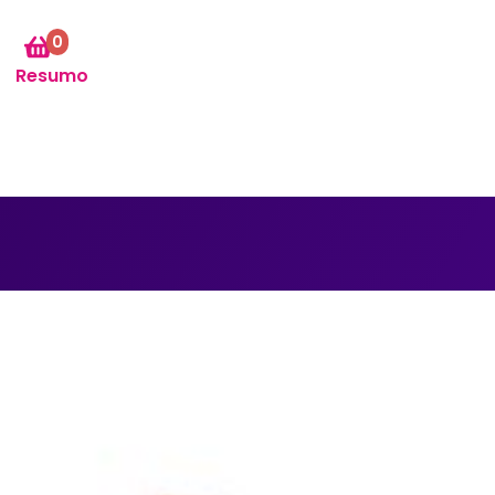
0
Resumo
PAREDE VINTAGE ROSE
fazem parte de uma tendência que chegou com