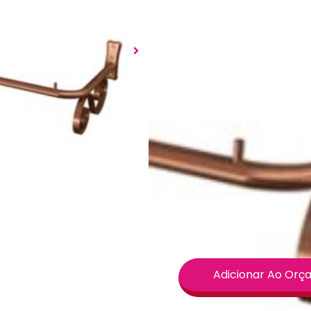
muita força no mercado d
ambiente com um toque s
O design Vintage diz resp
relembrando elementos do
novo estilo de decoração 
branca, preta e também n
cobertura metalizada. É 
A Arara da Linha Vintage
agregar charme à sua exp
Material: Ferro
Pintura:
Rosé
Estilo
Retrô
Vintage
Capacidade: até 25 
Não acompanha par
R$90,65
Adicionar Ao Or