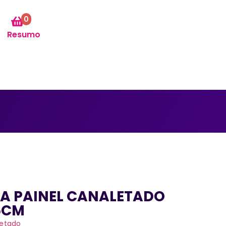
0
Resumo
A PAINEL CANALETADO
5CM
letado