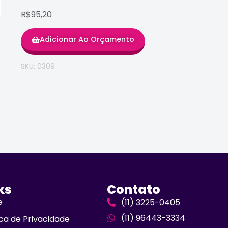
R$95,20
Adicionar Ao Orçamento
SKU: 0309
ks
Contato
e
(11) 3225-0405
(11) 96443-3334
ica de Privacidade