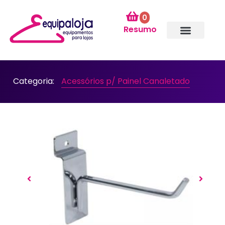
0
Resumo
Categoria:
Acessórios p/ Painel Canaletado