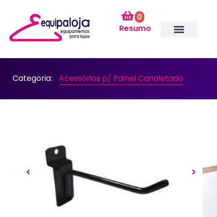
0
Resumo
Categoria:
Acessórios p/ Painel Canaletado