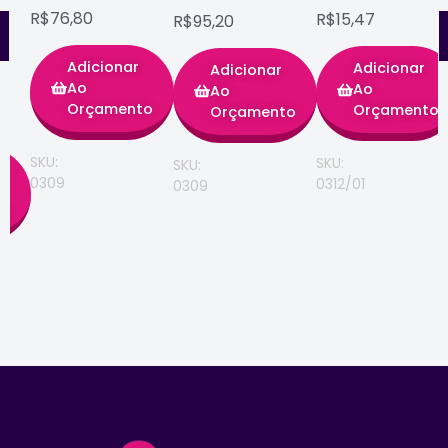
R$76,80
R$15,47
R$95,20
Adicionar
Adicionar
Adicionar
Ao
Ao
Ao
Orçamento
Orçamento
Orçamento
SKU:
SKU:
SKU:
0309
0312/01
0309
to