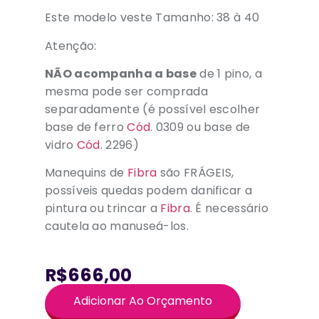
Este modelo veste Tamanho: 38 à 40
Atenção:
NÃO acompanha a base
de 1 pino, a
mesma pode ser comprada
separadamente (é possível escolher
base de ferro
Cód
. 0309 ou base de
vidro
Cód
. 2296)
Manequins de
Fibra
são FRÁGEIS,
possíveis quedas podem danificar a
pintura ou trincar a
Fibra
. É necessário
cautela ao manuseá-los.
R$666,00
Adicionar Ao Orçamento