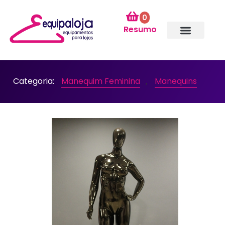
0
Resumo
Categoria:
Manequim Feminina
Manequins
,