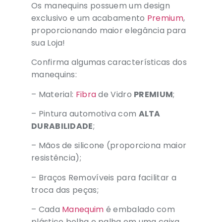
Os manequins possuem um design
exclusivo e um acabamento
Premium
,
proporcionando maior elegância para
sua Loja!
Confirma algumas características dos
manequins:
– Material:
Fibra
de Vidro
PREMIUM
;
– Pintura automotiva com
ALTA
DURABILIDADE
;
– Mãos de silicone (proporciona maior
resistência);
– Braços Removíveis para facilitar a
troca das peças;
– Cada
Manequim
é embalado com
plástico bolha e palha em uma caixa