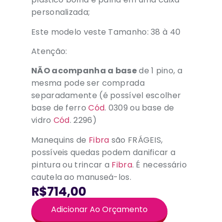
personalizada;
Este modelo veste Tamanho: 38 à 40
Atenção:
NÃO acompanha a base
de 1 pino, a
mesma pode ser comprada
separadamente (é possível escolher
base de ferro
Cód
. 0309 ou base de
vidro
Cód
. 2296)
Manequins de
Fibra
são FRÁGEIS,
possíveis quedas podem danificar a
pintura ou trincar a
Fibra
. É necessário
cautela ao manuseá-los.
R$714,00
Adicionar Ao Orçamento